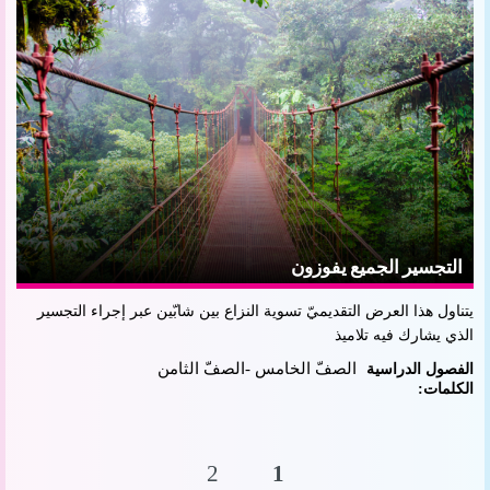
التجسير الجميع يفوزون
يتناول هذا العرض التقديميّ تسوية النزاع بين شابّين عبر إجراء التجسير
الذي يشارك فيه تلاميذ
الصفّ الخامس -الصفّ الثامن
الفصول الدراسية
الكلمات:
2
1