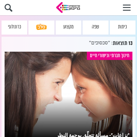
כיתות
שפה
מקצוע
כרונולוגי
: "סכסוכים"
13
תוצאות
חינוך חברתי וכישורי חיים
"نزاعات"- مسألة تتعلّق بوجهة النظر