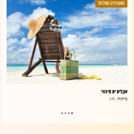
גאוגרפיה ומולדת
גא
אקלים ים תיכוני
מצגת
ה-ז
כיתות
כית