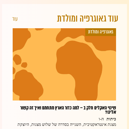
עוד גאוגרפיה ומולדת
עוד
גאוגרפיה ומולדת
גאוג
שינוי האקלים חלק ב – למה כדור הארץ מתחמם ואיך זה קשור
שינוי
אלינו?
כיתו
ה-ו
כיתות
מצגת 
מצגת אינטראקטיבית, השנייה בסדרה של שלוש מצגות, היוצקת
ענק
מתמקד