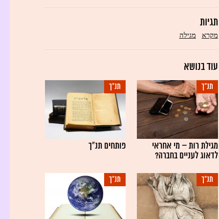
תגיות
מקרא
מגילה
עוד בנושא
תנ"ך
תנ"ך
מגילת רות – מי אחראי
פותחים תנ"ך
לדאוג לעניים בחברה?
תנ"ך
תנ"ך