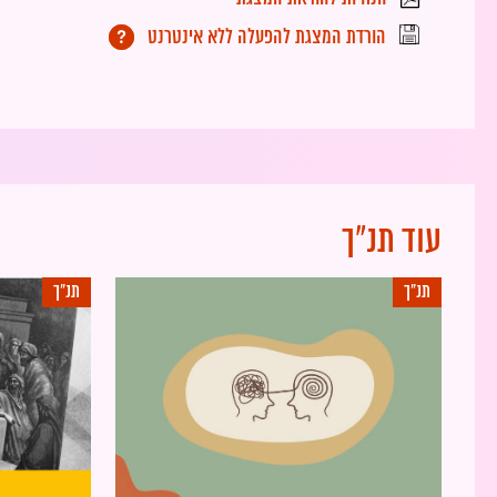
הורדת המצגת להפעלה ללא אינטרנט
עוד תנ"ך
תנ"ך
תנ"ך