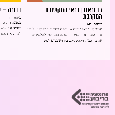
גד וראובן בראי התקשורת
דבורה – 
המקרבת
ו
כיתות
במצגת התלמידי
ה-ו
כיתות
יחסיה עם אנשים
מצגת אינטראקטיבית שעוסקת בסיפור המקראי על בני
לבדוק את עמד
גד, ראובן וחצי המנשה. המצגת ממחישה לתלמידים
את מורכבות הקונפליקט בין השבטים למשה