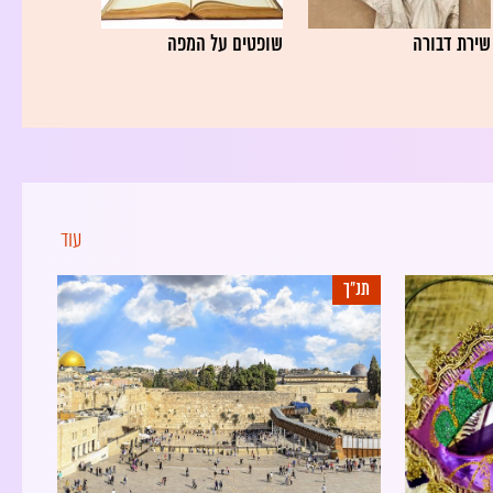
שירת דבורה
שופטים על המפה
עוד
תנ"ך