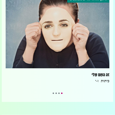
זה השם שלי
היום
ו-י
כיתות
כית