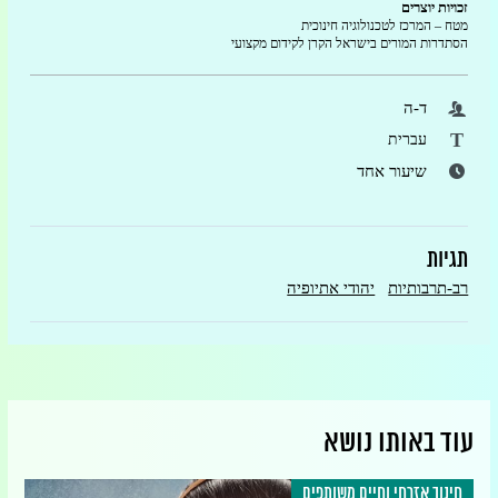
זכויות יוצרים
מטח – המרכז לטכנולוגיה חינוכית
הסתדרות המורים בישראל הקרן לקידום מקצועי
ד-ה
T
עברית
שיעור אחד
תגיות
רב-תרבותיות
יהודי אתיופיה
עוד באותו נושא
חינוך אזרחי וחיים משותפים
חי