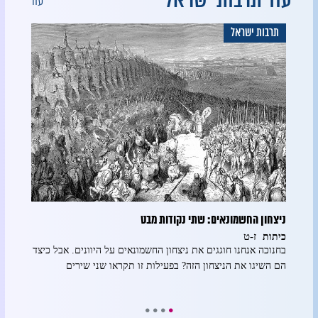
עוד תרבות ישראל
עוד
תרבות ישראל
תרב
ניצחון החשמונאים: שתי נקודות מבט
אושפי
ז-ט
כיתות
כיתו
בחנוכה אנחנו חוגגים את ניצחון החשמונאים על היוונים. אבל כיצד
בחג ה
גת
הם השיגו את הניצחון הזה? בפעילות זו תקראו שני שירים
האומה
לגבש