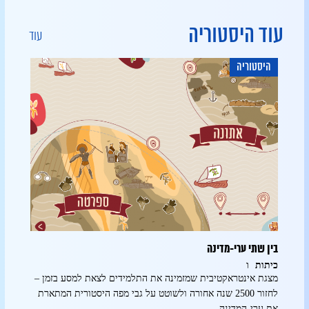
עוד היסטוריה
עוד
היסטוריה
היס
בין שתי ערי-מדינה
מהיכן
ו
כיתות
כיתו
עזה
מצגת אינטראקטיבית שמזמינה את התלמידים לצאת למסע בזמן –
מצגת 
לחזור 2500 שנה אחורה ולשוטט על גבי מפה היסטורית המתארת
התלמי
את ערי-המדינה
ישראל